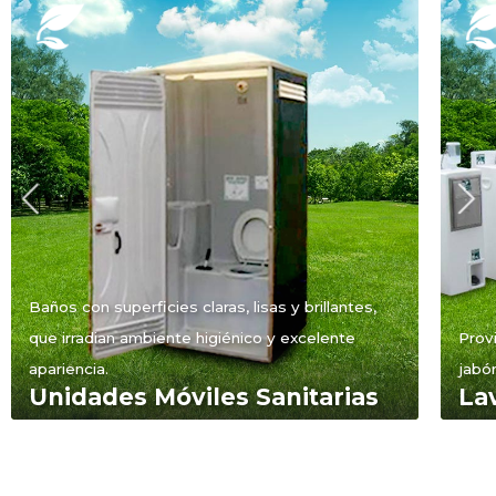
Baños con superficies claras, lisas y brillantes,
que irradian ambiente higiénico y excelente
Prov
apariencia.
jabón
Unidades Móviles Sanitarias
La