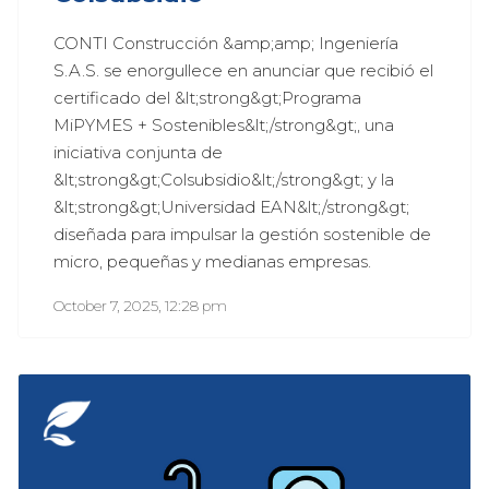
CONTI Construcción &amp;amp; Ingeniería 
S.A.S. se enorgullece en anunciar que recibió el 
certificado del &lt;strong&gt;Programa 
MiPYMES + Sostenibles&lt;/strong&gt;, una 
iniciativa conjunta de 
&lt;strong&gt;Colsubsidio&lt;/strong&gt; y la 
&lt;strong&gt;Universidad EAN&lt;/strong&gt; 
diseñada para impulsar la gestión sostenible de 
micro, pequeñas y medianas empresas.
October 7, 2025, 12:28 pm