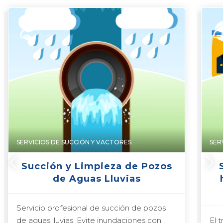
SERVICIOS DE SUCCIÓN Y VACTORES
SER
Succión y Limpieza de Pozos
de Aguas Lluvias
Servicio profesional de succión de pozos
de aguas lluvias. Evite inundaciones con
El 