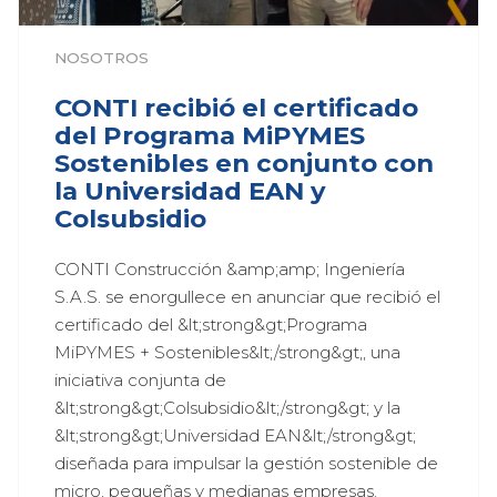
NOSOTROS
CONTI recibió el certificado
del Programa MiPYMES
Sostenibles en conjunto con
la Universidad EAN y
Colsubsidio
CONTI Construcción &amp;amp; Ingeniería 
S.A.S. se enorgullece en anunciar que recibió el 
certificado del &lt;strong&gt;Programa 
MiPYMES + Sostenibles&lt;/strong&gt;, una 
iniciativa conjunta de 
&lt;strong&gt;Colsubsidio&lt;/strong&gt; y la 
&lt;strong&gt;Universidad EAN&lt;/strong&gt; 
diseñada para impulsar la gestión sostenible de 
micro, pequeñas y medianas empresas.