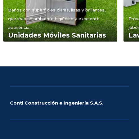
Baños con superficies claras, lisas y brillantes,
que irradian ambiente higiénico y excelente
Prov
apariencia.
jabón
Unidades Móviles Sanitarias
La
Conti Construcción e Ingeniería S.A.S.