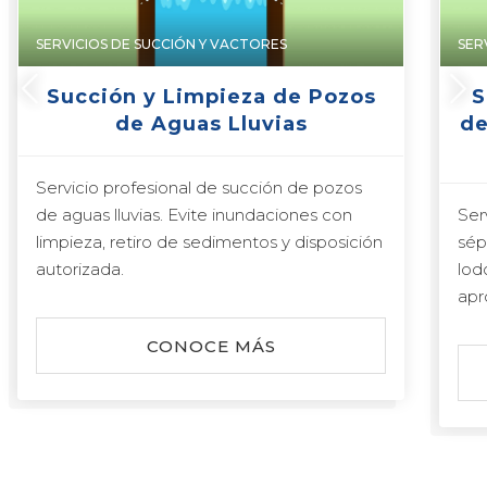
SERVICIOS DE SUCCIÓN Y VACTORES
SER
Succión y Limpieza de Pozos
S
de Aguas Lluvias
de
Servicio profesional de succión de pozos
de aguas lluvias. Evite inundaciones con
Ser
limpieza, retiro de sedimentos y disposición
sép
autorizada.
lod
apr
CONOCE MÁS